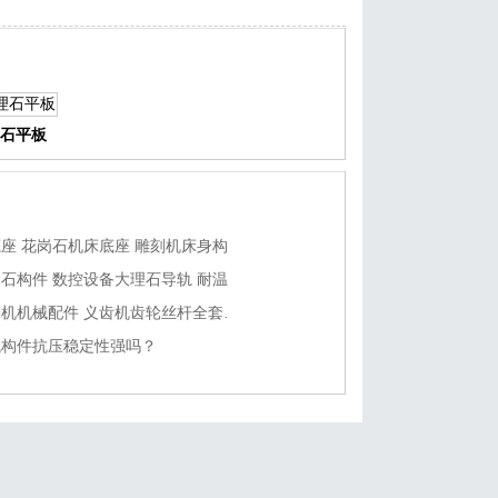
石平板
雕刻机大理石底座 花岗石机床底座 雕刻机床身构件精度稳定
定制耐高温花岗石构件 数控设备大理石导轨 耐温花岗石平台质量如何?
高精度义齿雕刻机机械配件 义齿机齿轮丝杆全套构件怎么加工?
械构件抗压稳定性强吗？