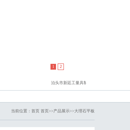
1
2
泊头市新廷工量具制造有限公司的主要产品有花岗石
当前位置：
首页
首页
>>
产品展示
>>
大理石平板