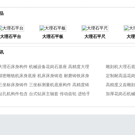
品
大理石平台
大理石平板
大理石平尺
大理
讯
大理石床身构件 机械设备花岗石基座 高精度大理石铸件加工
精密雕铣机床身底座 机床床身铸造 耐磨铸铁床身加工
三坐标床身铸件 三坐标测量机底座构件 高精度铸铁基座怎么加工呢？
钻孔机构件包含 台式钻床主轴套 传动齿轮 进给手轮 钻孔机维修替换配件吗
加厚花岗石机