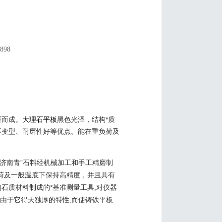
898
研而成。
大理石平板
黑色光泽，结构*质
不变型、耐磨性好等优点。能在重负荷及
“济南青”石料经机械加工和手工精磨制
荷及一般温底下保持高精度，并且具有
石质材料制成的*基准测量工具,对仪器
,由于它得天独厚的特性,而使铸铁平板